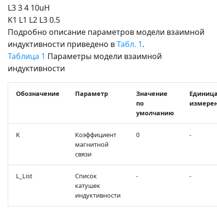
L3 3 4 10uH
K1 L1 L2 L3 0.5
Подробно описание параметров модели взаимной
индуктивности приведено в
Табл. 1
.
Таблица 1
Параметры модели взаимной
индуктивности
Обозначение
Параметр
Значение
Единиц
по
измере
умолчанию
K
Коэффициент
0
-
магнитной
связи
L_List
Список
-
-
катушек
индуктивности