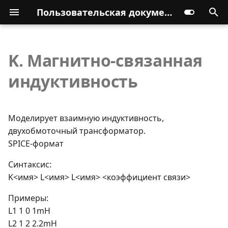
Пользовательская документация
K. Магнитно-связанная
индуктивность
Моделирует взаимную индуктивность,
двухобмоточный трансформатор.
SPICE-формат
Синтаксис:
K<имя> L<имя> L<имя> <коэффициент связи>
Примеры:
L1 1 0 1mH
L2 1 2 2.2mH