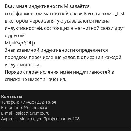
Взаимная индуктивность M задаётся
коэффициентом магнитной связи K и списком L_List,
в котором через запятую указываются имена
индуктивностей, состоящих в магнитной связи друг
с другом.
Mij=K
sqrt(Li
Lj)
Знак взаимной индуктивности определяется
порядком перечисления узлов в описании каждой
индуктивности.
Порядок перечисления имён индуктивностей в
списке не имеет значения.
Контакты
Телефон: +7 (495) 232-18-64
E-mail: info@eremex.ru
E-mail: sales@eremex.ru
Адрес: г. Москва, ул. Профсоюзная 108