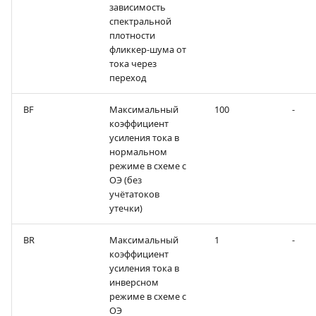
зависимость
спектральной
плотности
фликкер-шума от
тока через
переход
BF
Максимальный
100
-
коэффициент
усиления тока в
нормальном
режиме в схеме с
ОЭ (без
учётатоков
утечки)
BR
Максимальный
1
-
коэффициент
усиления тока в
инверсном
режиме в схеме с
ОЭ