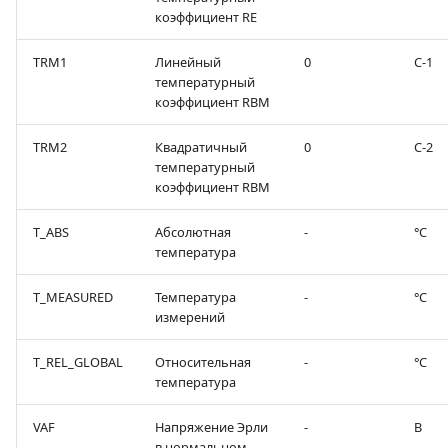
коэффициент RE
TRM1
Линейный
0
С-1
температурный
коэффициент RВМ
TRM2
Квадратичный
0
С-2
температурный
коэффициент RВМ
T_ABS
Абсолютная
-
°С
температура
T_MEASURED
Температура
-
°С
измерений
T_REL_GLOBAL
Относительная
-
°С
температура
VAF
Напряжение Эрли
-
В
в нормальном