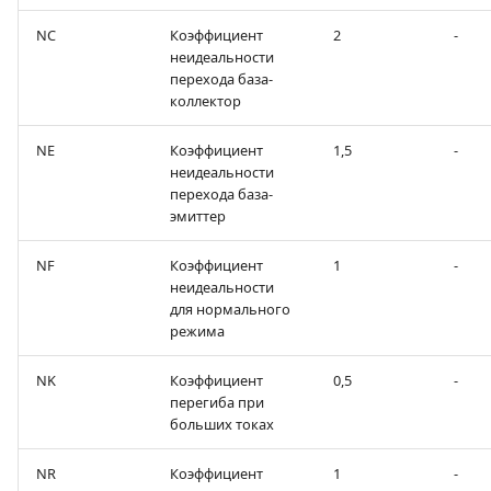
NC
Коэффициент
2
-
неидеальности
перехода база-
коллектор
NE
Коэффициент
1,5
-
неидеальности
перехода база-
эмиттер
NF
Коэффициент
1
-
неидеальности
для нормального
режима
NK
Коэффициент
0,5
-
перегиба при
больших токах
NR
Коэффициент
1
-