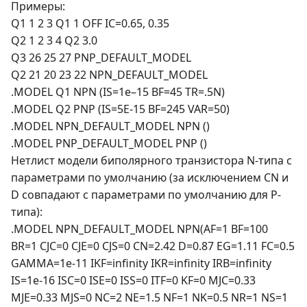
Примеры:
Q1 1 2 3 Q1 1 OFF IC=0.65, 0.35
Q2 1 2 3 4 Q2 3.0
Q3 26 25 27 PNP_DEFAULT_MODEL
Q2 21 20 23 22 NPN_DEFAULT_MODEL
.MODEL Q1 NPN (IS=1e–15 BF=45 TR=.5N)
.MODEL Q2 PNP (IS=5E-15 BF=245 VAR=50)
.MODEL NPN_DEFAULT_MODEL NPN ()
.MODEL PNP_DEFAULT_MODEL PNP ()
Нетлист модели биполярного транзистора N-типа с
параметрами по умолчанию (за исключением CN и
D совпадают с параметрами по умолчанию для P-
типа):
.MODEL NPN_DEFAULT_MODEL NPN(AF=1 BF=100
BR=1 CJC=0 CJE=0 CJS=0 CN=2.42 D=0.87 EG=1.11 FC=0.5
GAMMA=1e-11 IKF=infinity IKR=infinity IRB=infinity
IS=1e-16 ISC=0 ISE=0 ISS=0 ITF=0 KF=0 MJC=0.33
MJE=0.33 MJS=0 NC=2 NE=1.5 NF=1 NK=0.5 NR=1 NS=1