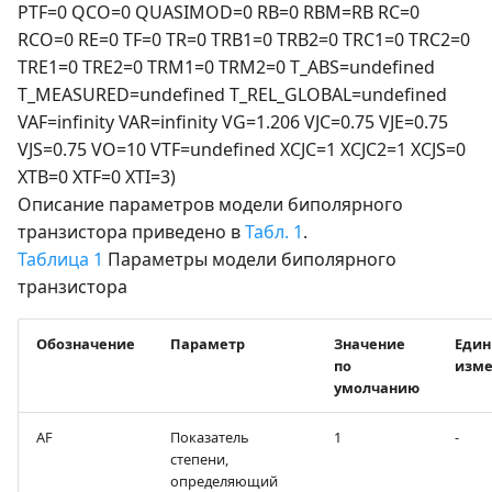
PTF=0 QCO=0 QUASIMOD=0 RB=0 RBM=RB RC=0
RCO=0 RE=0 TF=0 TR=0 TRB1=0 TRB2=0 TRC1=0 TRC2=0
TRE1=0 TRE2=0 TRM1=0 TRM2=0 T_ABS=undefined
T_MEASURED=undefined T_REL_GLOBAL=undefined
VAF=infinity VAR=infinity VG=1.206 VJC=0.75 VJE=0.75
VJS=0.75 VO=10 VTF=undefined XCJC=1 XCJC2=1 XCJS=0
XTB=0 XTF=0 XTI=3)
Описание параметров модели биполярного
транзистора приведено в
Табл. 1
.
Таблица 1
Параметры модели биполярного
транзистора
Обозначение
Параметр
Значение
Един
по
изме
умолчанию
AF
Показатель
1
-
степени,
определяющий