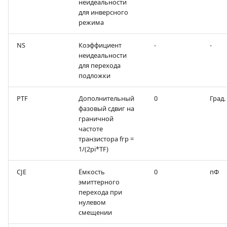
неидеальности
для инверсного
режима
NS
Коэффициент
-
-
неидеальности
для перехода
подложки
PTF
Дополнительный
0
Град.
фазовый сдвиг на
граничной
частоте
транзистора fгр =
1/(2pi*TF)
CJE
Ёмкость
0
пФ
эмиттерного
перехода при
нулевом
смещении