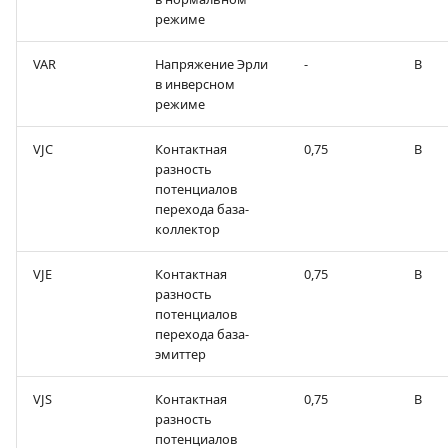
режиме
VAR
Напряжение Эрли
-
В
в инверсном
режиме
VJC
Контактная
0,75
В
разность
потенциалов
перехода база-
коллектор
VJE
Контактная
0,75
В
разность
потенциалов
перехода база-
эмиттер
VJS
Контактная
0,75
В
разность
потенциалов