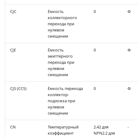
CJC
Ёмкость
0
Ф
коллекторного
перехода при
нулевом
смещении
CJE
Ёмкость
0
Ф
эмиттерного
перехода при
нулевом
смещении
CJS (CCS)
Ёмкость перехода
0
Ф
коллектор-
подложка при
нулевом
смещении
CN
Температурный
2.42 для
-
коэффициент
NPN2.2 для