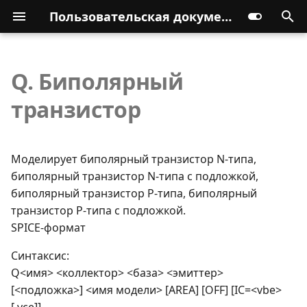
Пользовательская документация
Q. Биполярный
транзистор
Моделирует биполярный транзистор N-типа,
биполярный транзистор N-типа с подложкой,
биполярный транзистор P-типа, биполярный
транзистор P-типа с подложкой.
SPICE-формат
Синтаксис:
Q<имя> <коллектор> <база> <эмиттер>
[<подложка>] <имя модели> [AREA] [OFF] [IC=<vbe>