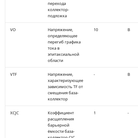
перехода
коллектор-
подложка
VO
Напряжение,
10
В
определяющее
перегиб графика
тока в
эпитаксиальной
области
VTF
Напряжение,
-
В
характеризующее
зависимость TF от
смещения база-
коллектор
XCJC
Коэффициент
1
-
расщепления
барьерной
ёмкости база-
коллектор CJC