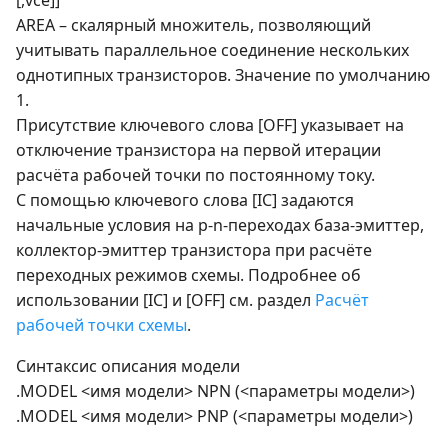
[,vce]]
AREA – скалярный множитель, позволяющий
учитывать параллельное соединение нескольких
однотипных транзисторов. Значение по умолчанию
1.
Присутствие ключевого слова [OFF] указывает на
отключение транзистора на первой итерации
расчёта рабочей точки по постоянному току.
С помощью ключевого слова [IC] задаются
начальные условия на p-n-переходах база-эмиттер,
коллектор-эмиттер транзистора при расчёте
переходных режимов схемы. Подробнее об
использовании [IC] и [OFF] см. раздел
Расчёт
рабочей точки схемы
.
Синтаксис описания модели
.MODEL <имя модели> NPN (<параметры модели>)
.MODEL <имя модели> PNP (<параметры модели>)