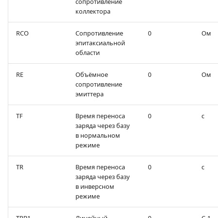
сопротивление
коллектора
RCO
Сопротивление
0
Ом
эпитаксиальной
области
RE
Объёмное
0
Ом
сопротивление
эмиттера
TF
Время переноса
0
с
заряда через базу
в нормальном
режиме
TR
Время переноса
0
с
заряда через базу
в инверсном
режиме