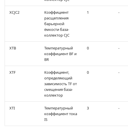
XCJC2
Коэффициент
1
-
расщепления
барьерной
ёмкости база-
коллектор CJC
XTB
Температурный
0
-
коэффициент BF и
ВR
XTF
Коэффициент,
0
-
определяющий
зависимость TF от
смещения база-
коллектор
XTI
Температурный
3
-
коэффициент тока
IS