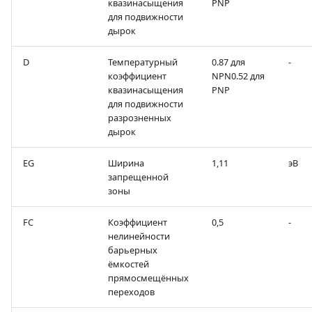
квазинасыщения
PNP
для подвижности
дырок
D
Температурный
0.87 для
-
коэффициент
NPN0.52 для
квазинасыщения
PNP
для подвижности
разрозненных
дырок
EG
Ширина
1,11
эВ
запрещенной
зоны
FC
Коэффициент
0,5
-
нелинейности
барьерных
ёмкостей
прямосмещённых
переходов