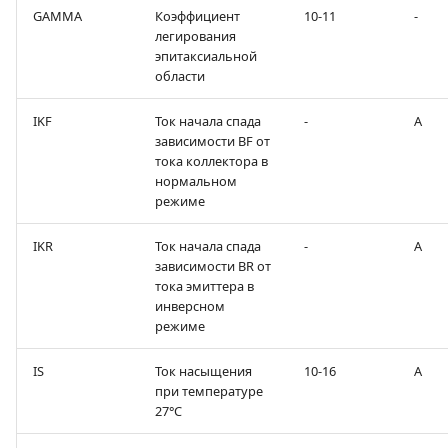
GAMMA
Коэффициент
10-11
-
легирования
эпитаксиальной
области
IKF
Ток начала спада
-
А
зависимости BF oт
тока коллектора в
нормальном
режиме
IKR
Ток начала спада
-
А
зависимости BR от
тока эмиттера в
инверсном
режиме
IS
Ток насыщения
10-16
А
при температуре
27°С