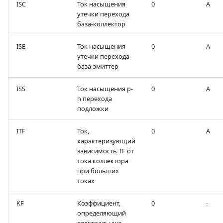
ISC
Ток насыщения
0
А
утечки перехода
база-коллектор
ISE
Ток насыщения
0
А
утечки перехода
база-эмиттер
ISS
Ток насыщения p-
0
А
n перехода
подложки
ITF
Ток,
0
А
характеризующий
зависимость ТF от
тока коллектора
при больших
токах
KF
Коэффициент,
0
-
определяющий