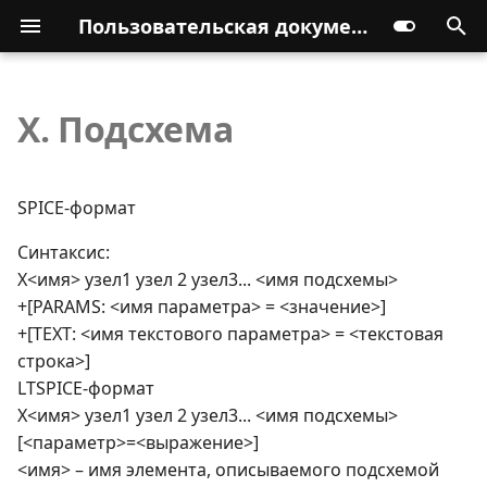
Пользовательская документация
X. Подсхема
SPICE-формат
Синтаксис:
X<имя> узел1 узел 2 узел3... <имя подсхемы>
+[PARAMS: <имя параметра> = <значение>]
+[TEXT: <имя текстового параметра> = <текстовая
строка>]
LTSPICE-формат
X<имя> узел1 узел 2 узел3... <имя подсхемы>
[<параметр>=<выражение>]
<имя> – имя элемента, описываемого подсхемой