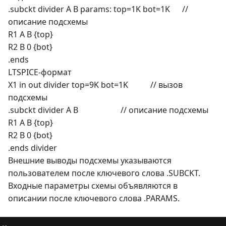
.subckt divider A B params: top=1K bot=1K //
описание подсхемы
R1 A B {top}
R2 B 0 {bot}
.ends
LTSPICE-формат
X1 in out divider top=9K bot=1K // вызов
подсхемы
.subckt divider A B // описание подсхемы
R1 A B {top}
R2 B 0 {bot}
.ends divider
Внешние выводы подсхемы указываются
пользователем после ключевого слова .SUBCKT.
Входные параметры схемы объявляются в
описании после ключевого слова .PARAMS.