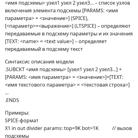
<имя подсхемы> узел1 узел 2 узел3... – список узлов
включения элемента подсхемы [PARAMS: <имя
параметра> = <значение>] (SPICE),
[<параметр>=<выражение>] (LTSPICE) – определяют
передаваемые в подсхему параметры и их значения
[TEXT: <name> = <text value>] – определяет
передаваемый в подсхему текст
Синтаксис описания модели
.SUBCKT <имя подсхемы> [узел1 узел 2 узел3...] +
[PARAMS: <имя параметра> = <значение>]+[TEXT:
<имя текстового параметра> = <текстовая строка>]
...
.ENDS
Примеры:
SPICE-формат
X1 in out divider params: top=9K bot=1K // вызов
подсхемы