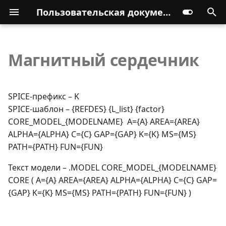
Пользовательская документация
Магнитный сердечник
SPICE-префикс – K
SPICE-шаблон – {REFDES} {L_list} {factor}
CORE_MODEL_{MODELNAME} A={A} AREA={AREA}
ALPHA={ALPHA} C={C} GAP={GAP} K={K} MS={MS}
PATH={PATH} FUN={FUN}
Текст модели – .MODEL CORE_MODEL_{MODELNAME}
CORE ( A={A} AREA={AREA} ALPHA={ALPHA} C={C} GAP=
{GAP} K={K} MS={MS} PATH={PATH} FUN={FUN} )