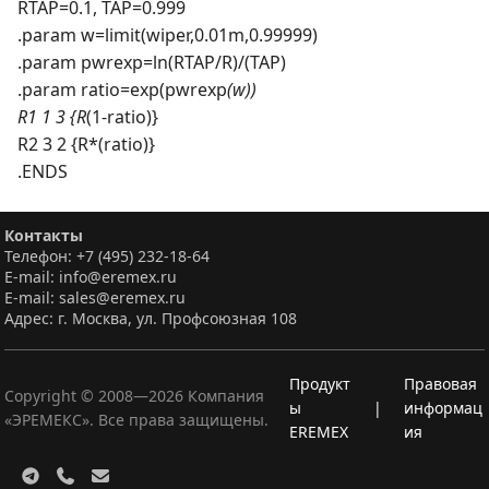
RTAP=0.1, TAP=0.999
.param w=limit(wiper,0.01m,0.99999)
.param pwrexp=ln(RTAP/R)/(TAP)
.param ratio=exp(pwrexp
(w))
R1 1 3 {R
(1-ratio)}
R2 3 2 {R*(ratio)}
.ENDS
Контакты
Телефон: +7 (495) 232-18-64
E-mail: info@eremex.ru
E-mail: sales@eremex.ru
Адрес: г. Москва, ул. Профсоюзная 108
Продукт
Правовая
Copyright © 2008—
2026
Компания
ы
|
информац
«ЭРЕМЕКС». Все права защищены.
EREMEX
ия