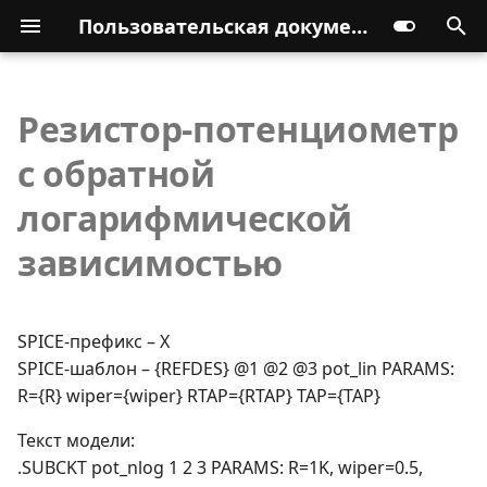
Пользовательская документация
Резистор-потенциометр
с обратной
логарифмической
зависимостью
SPICE-префикс – X
SPICE-шаблон – {REFDES} @1 @2 @3 pot_lin PARAMS:
R={R} wiper={wiper} RTAP={RTAP} TAP={TAP}
Текст модели:
.SUBCKT pot_nlog 1 2 3 PARAMS: R=1K, wiper=0.5,