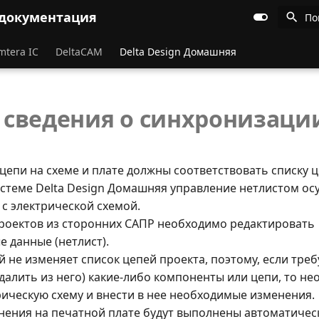
 документация
По
mtera IC
DeltaCAM
Delta Design Домашняя
сведения о синхронизаци
цепи на схеме и плате должны соответствовать списку 
системе Delta Design Домашняя управление нетлистом ос
с электрической схемой.
проектов из сторонних САПР необходимо редактировать
 данные (нетлист).
й не изменяет список цепей проекта, поэтому, если тре
удалить из него) какие-либо компоненты или цепи, то н
рическую схему и внести в нее необходимые изменения.
нения на печатной плате будут выполнены автоматичес