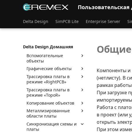
платы
Пользовательская
Слои печатной платы
Редактор плат. Базовые
Delta Design
SimPCB Lite
Enterprise Server
Si
возможности
Граница платы
Объекты печатной платы
Общие 
Delta Design Домашняя
Компоненты на плате
Вспомогательные
объекты
Графические объекты
Компоненты и 
Трассировка платы в
(нетлисту). В 
режиме «RightPCB»
рамках работы 
Трассировка платы в
При загрузке 
режиме «TopoR»
импортируемые
Копирование объектов
Работа с плато
Металлизированные
в проект (или 
области платы
открыть элект
Синхронизация схемы и
При этом изме
платы