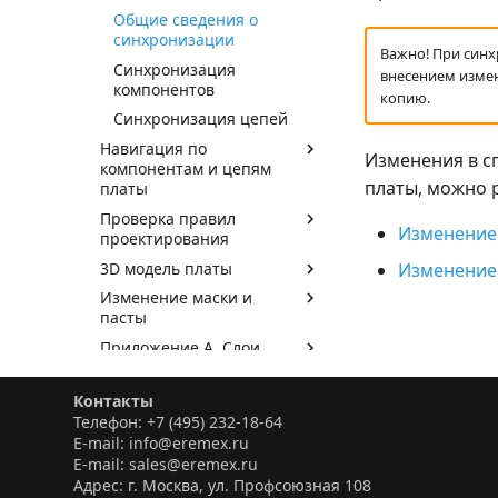
Общие сведения о
синхронизации
Важно! При синх
Синхронизация
внесением измен
компонентов
копию.
Синхронизация цепей
Навигация по
Изменения в с
компонентам и цепям
платы, можно р
платы
Проверка правил
Изменение
проектирования
3D модель платы
Изменение 
Изменение маски и
пасты
Приложение А. Слои
печатной платы
Приложение Б. Правила
Контакты
проектирования
Телефон: +7 (495) 232-18-64
E-mail: info@eremex.ru
Выпуск документации
E-mail: sales@eremex.ru
Особенности импорта и
Адрес: г. Москва, ул. Профсоюзная 108
экспорта файлов DXF