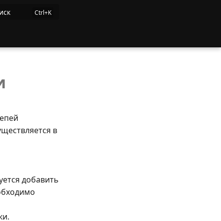
иск
и
цепей
уществляется в
буется добавить
еобходимо
ки.