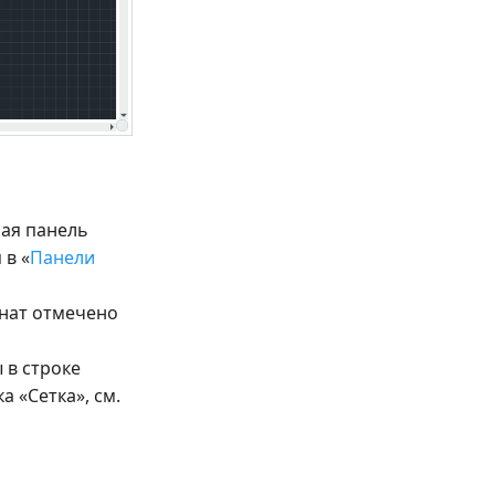
ная панель
 в «
Панели
инат отмечено
 в строке
 «Сетка», см.