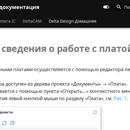
 документация
По
mtera IC
DeltaCAM
Delta Design Домашняя
сведения о работе с плато
тными платами осуществляется с помощью редактора п
ра доступен из дерева проекта «Документы» → «Плата».
вается с помощью пункта «Открыть…» контекстного мен
тия левой кнопкой мыши по разделу «Плата», см.
Рис. 1
.