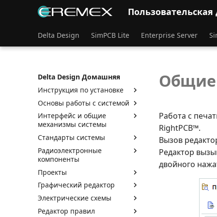
Пользовательская
Delta Design
SimPCB Lite
Enterprise Server
Si
Общие 
Delta Design Домашняя
Инструкция по установке
Основы работы с системой
Работа с печа
Интерфейс и общие
механизмы системы
RightPCB™.
Стандарты системы
Вызов редакто
Радиоэлектронные
Редактор вызы
компоненты
двойного нажа
Проекты
Графический редактор
Электрические схемы
Редактор правил