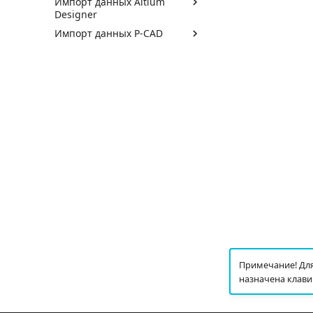
Импорт данных Altium
Designer
Импорт данных P-CAD
Примечание! Для
назначена клави