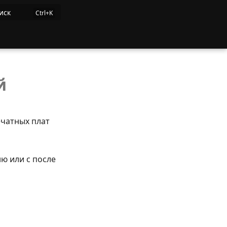
иск
й
ечатных плат
ю или с после