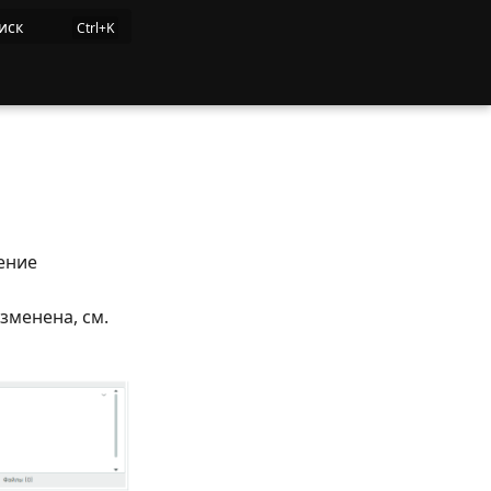
иск
ение
зменена, см.