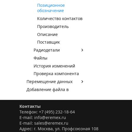
Позиционное
обозначение
Количество контактов
Производитель
Описание
Поставщик
Радиодетали
Файлы
История изменений
Проверка компонента
Перемещение данных
Добавление файла в
библиотеку
Приложение
Контакты
Проекты
Телефон: +7 (495) 232-18-64
E-mail: info@eremex.ru
Графический редактор
E-mail: sales@eremex.ru
Электрические схемы
Адрес: г. Москва, ул. Профсоюзная 108