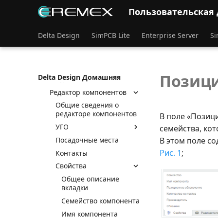
Контактные площадки
Пользовательская
Посадочные места
Delta Design
SimPCB Lite
Enterprise Server
Si
Условные графические
обозначения
Создание компонентов
Общие положения при
Позици
Delta Design Домашняя
создании компонентов
Редактор компонентов
Общие сведения о
редакторе компонентов
В поле «Позиц
УГО
семейства, ко
Посадочные места
В этом поле с
Рис. 1
;
Контакты
Свойства
Общее описание
вкладки
Семейство компонента
Имя компонента