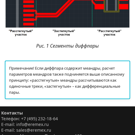
Рис. 1 Сегменты диффпары
Примечание! Если диффпара содержит меандры, расчет
параметров меандров также подчиняется выше описанному
принципу: «расстегнутые» меандры рассчитываются как
одиночные треки, «застегнутые» – как дифференциальные
пары.
Контакты
Телефон: +7 (495) 232-18-64
E-mail: info@eremex.ru
E-mail: sales@eremex.ru