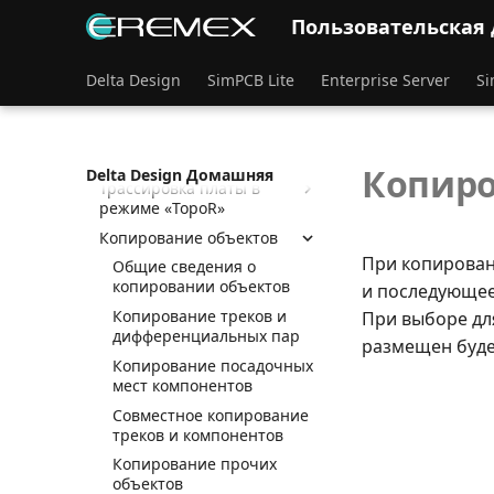
Объекты печатной платы
Пользовательская
Компоненты на плате
Вспомогательные
объекты
Delta Design
SimPCB Lite
Enterprise Server
Si
Графические объекты
Трассировка платы в
режиме «RightPCB»
Копиро
Delta Design Домашняя
Трассировка платы в
режиме «TopoR»
Копирование объектов
При копирован
Общие сведения о
копировании объектов
и последующее
Копирование треков и
При выборе дл
дифференциальных пар
размещен буде
Копирование посадочных
мест компонентов
Совместное копирование
треков и компонентов
Копирование прочих
объектов