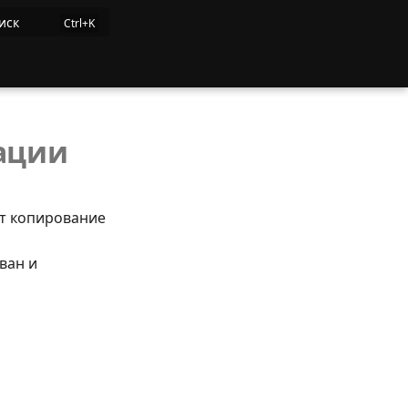
иск
ации
ит копирование
ван и