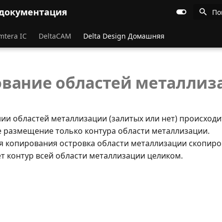
 документация
По
mtera IC
DeltaCAM
Delta Design Домашняя
вание областей металлиз
ии областей металлизации (залитых или нет) происход
 размещение только контура области металлизации.
я копирования островка области металлизации скопиро
т контур всей области металлизации целиком.