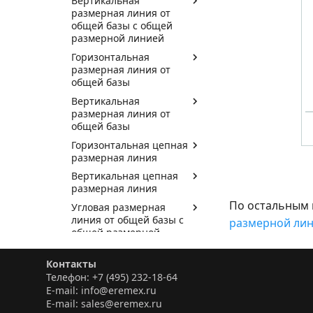
Вертикальная
размерная линия от
общей базы с общей
размерной линией
Горизонтальная
размерная линия от
общей базы
Вертикальная
размерная линия от
общей базы
Горизонтальная цепная
размерная линия
Вертикальная цепная
размерная линия
По остальным 
Угловая размерная
линия от общей базы с
размерной ли
общей размерной
линией
Угловая размерная
Контакты
линия от общей базы
Телефон: +7 (495) 232-18-64
E-mail: info@eremex.ru
Угловая цепная
E-mail: sales@eremex.ru
размерная линия