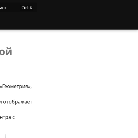
иск
ной
«Геометрия»,
 и отображает
нтра с