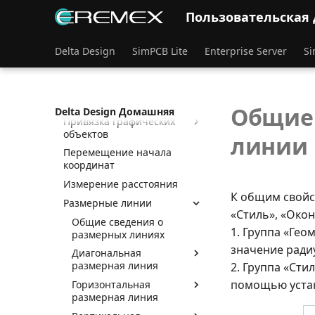
Направляющие линии
Пользовательская
Позиционирование курсора
Delta Design
SimPCB Lite
Enterprise Server
Si
Масштабирование
Графические объекты
Действия с
графическими объектами
Общие 
Delta Design Домашняя
Привязка графических
объектов
линии
Перемещение начала
координат
Измерение расстояния
К общим свойс
Размерные линии
«Стиль», «Окон
Общие сведения о
1. Группа «Ге
размерных линиях
значение ради
Диагональная
размерная линия
2. Группа «Сти
помощью устан
Горизонтальная
размерная линия