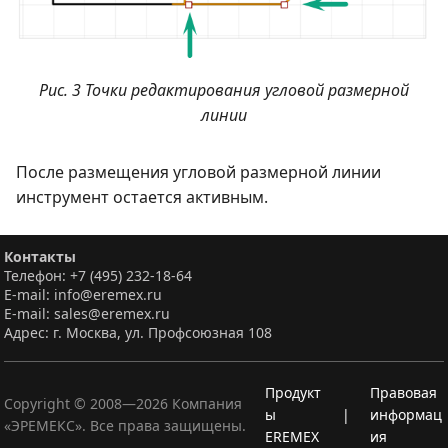
Рис. 3 Точки редактирования угловой размерной
линии
После размещения угловой размерной линии
инструмент остается активным.
Контакты
Телефон: +7 (495) 232-18-64
E-mail: info@eremex.ru
E-mail: sales@eremex.ru
Адрес: г. Москва, ул. Профсоюзная 108
Продукт
Правовая
Copyright © 2008—
2026
Компания
ы
|
информац
«ЭРЕМЕКС». Все права защищены.
EREMEX
ия