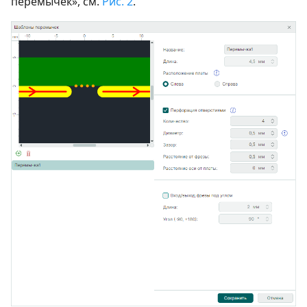
перемычек», см.
Рис. 2
.