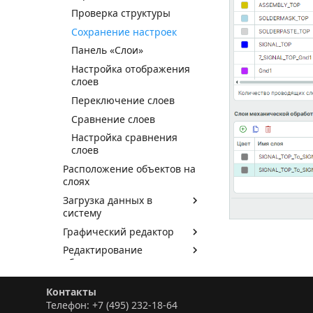
Проверка структуры
Сохранение настроек
Панель «Слои»
Настройка отображения
слоев
Переключение слоев
Сравнение слоев
Настройка сравнения
слоев
Расположение объектов на
слоях
Загрузка данных в
систему
Графический редактор
Редактирование
объектов
Режимы отображения
Контакты
данных на слоях
Телефон: +7 (495) 232-18-64
DRC-проверка данных