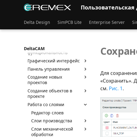
Пользовательская
Редактор
предпроизводственной
Delta Design
SimPCB Lite
Enterprise Server
Si
подготовки
Термины и определения
Назначение программы
Экспериментальная
Сохран
DeltaCAM
функциональность
Графический интерфейс
Панель управления
Для сохранени
Создание новых
«Сохранить». 
проектов
см.
Рис. 1
.
Создание объектов в
проекте
Работа со слоями
Редактор слоев
Слои производства
Слои механической
обработки