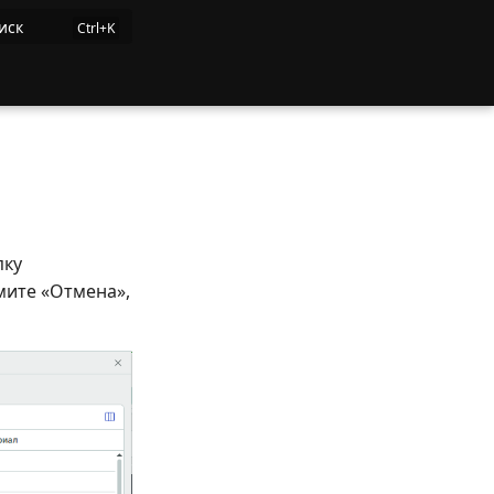
иск
пку
мите «Отмена»,