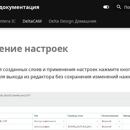
 документация
По
mtera IC
DeltaCAM
Delta Design Домашняя
ение настроек
я созданных слоев и применения настроек нажмите кно
Для выхода из редактора без сохранения изменений наж