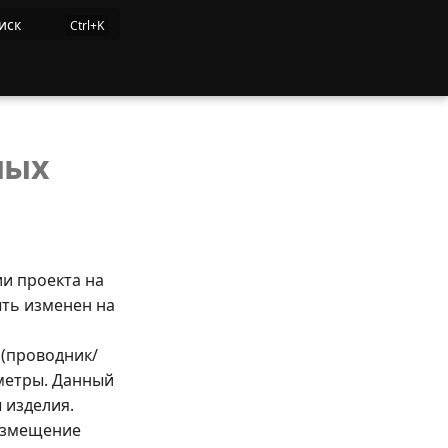
иск
ных
и проекта на
ыть изменен на
 (проводник/
метры. Данный
 изделия.
размещение