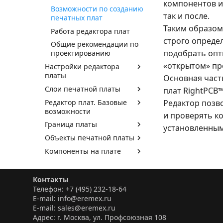
компонентов и/
Возможности по созданию
так и после.
печатных плат
Таким образом
Работа редактора плат
строго опреде
Общие рекомендации по
подобрать опт
проектированию
«открытом» про
Настройки редактора
платы
Основная част
Слои печатной платы
плат RightPCB™
Редактор плат. Базовые
Редактор позв
возможности
и проверять к
Граница платы
установленным
Объекты печатной платы
Компоненты на плате
Вспомогательные
объекты
Контакты
Графические объекты
Телефон: +7 (495) 232-18-64
E-mail: info@eremex.ru
Трассировка платы в
E-mail: sales@eremex.ru
режиме «RightPCB»
Адрес: г. Москва, ул. Профсоюзная 108
Трассировка платы в