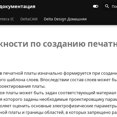
 документация
По
mtera IC
DeltaCAM
Delta Design Домашняя
ности по созданию печат
ев печатной платы изначально формируется при создани
ого шаблона слоев. Впоследствии состав слоев может б
роектирования платы.
лоя платы может быть задан соответствующий материал
для которого заданы необходимые проектировщику пара
оляет оценить основные электрофизические параметры
ной платы и границы областей, в которых запрещено 