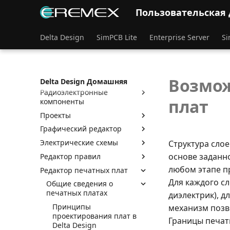
Пользовательская
Инструкция по установке
Delta Design
SimPCB Lite
Enterprise Server
Si
Основы работы с системой
Интерфейс и общие
механизмы системы
Стандарты системы
Возмож
Delta Design Домашняя
Радиоэлектронные
плат
компоненты
Проекты
Графический редактор
Электрические схемы
Структура сло
основе заданн
Редактор правил
любом этапе п
Редактор печатных плат
Для каждого с
Общие сведения о
печатных платах
диэлектрик), 
Принципы
механизм позв
проектирования плат в
Границы печат
Delta Design