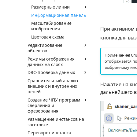
Размерные линии
Информационная панель
Масштабирование
При активном 
изображения
Цветовая схема
кнопка для вы
Редактирование
объектов
Примечание! Спи
Режимы отображения
отображается по
данных на слоях
выбранному инс
DRC-проверка данных
Сравнительный анализ
Нажатие на кн
внешних и внутренних
дальнейшего вы
цепей
Создание ЧПУ программ
сверления и
фрезерования
Размещение инстансов на
заготовке
Переворот инстанса