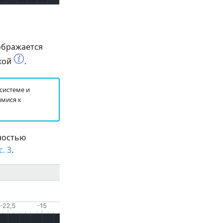
ображается
нкой
.
системе и
имися к
ностью
с. 3
.