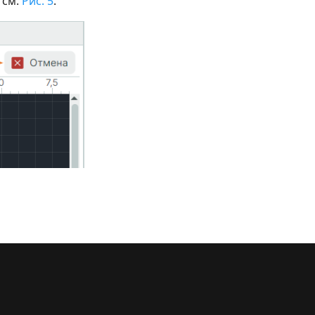
 см.
Рис. 5
.