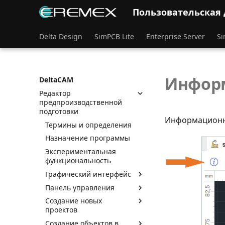
Пользовательская
Delta Design
SimPCB Lite
Enterprise Server
Si
Инфор
DeltaCAM
Редактор
предпроизводственной
подготовки
Информационна
Термины и определения
Назначение программы
Экспериментальная
функциональность
Графический интерфейс
Панель управления
Создание новых
проектов
Создание объектов в