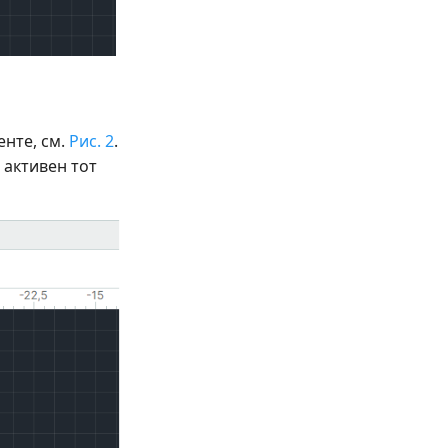
нте, см.
Рис. 2
.
 активен тот