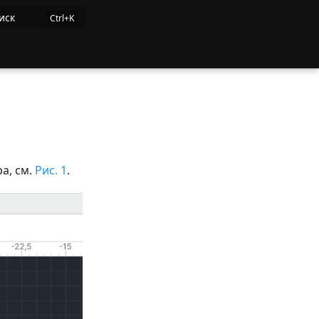
иск
а, см.
Рис. 1
.