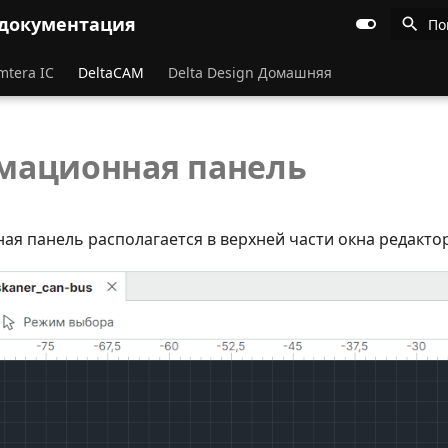
 документация
По
mtera IC
DeltaCAM
Delta Design Домашняя
мационная панель
я панель располагается в верхней части окна редактор