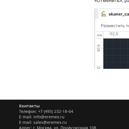
«Отменить», р
Контакты
Телефон: +7 (495) 232-18-64
E-mail: info@eremex.ru
E-mail: sales@eremex.ru
Адрес: г. Москва, ул. Профсоюзная 108