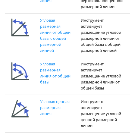
линия
вертикальной цепной
размерной линии
Угловая
Инструмент
размерная
активирует
линия от общей
размещение угловой
базы с общей
размерной линии от
размерной
общей базы с общей
линией
размерной линией
Угловая
Инструмент
размерная
активирует
линия от общей
размещение угловой
базы
размерной линии от
общей базы
Угловая цепная
Инструмент
размерная
активирует
линия
размещение угловой
цепной размерной
линии