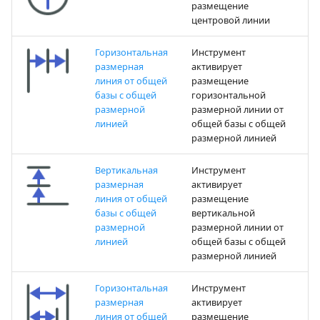
размещение
центровой линии
Горизонтальная
Инструмент
размерная
активирует
линия от общей
размещение
базы с общей
горизонтальной
размерной
размерной линии от
линией
общей базы с общей
размерной линией
Вертикальная
Инструмент
размерная
активирует
линия от общей
размещение
базы с общей
вертикальной
размерной
размерной линии от
линией
общей базы с общей
размерной линией
Горизонтальная
Инструмент
размерная
активирует
линия от общей
размещение