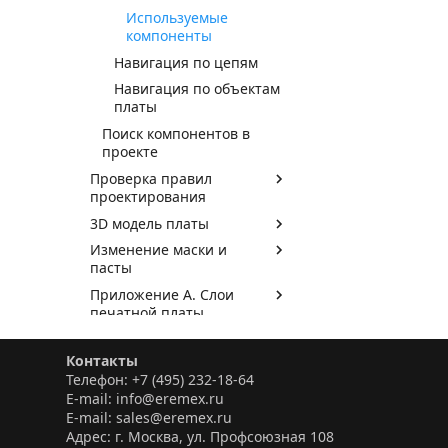
Используемые
компоненты
Навигация по цепям
Навигация по объектам
платы
Поиск компонентов в
проекте
Проверка правил
проектирования
3D модель платы
Изменение маски и
пасты
Приложение А. Слои
печатной платы
Приложение Б. Правила
проектирования
Контакты
Телефон: +7 (495) 232-18-64
Выпуск документации
E-mail: info@eremex.ru
Особенности импорта и
E-mail: sales@eremex.ru
экспорта файлов DXF
Адрес: г. Москва, ул. Профсоюзная 108