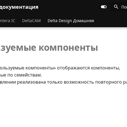
 документация
По
mtera IC
DeltaCAM
Delta Design Домашняя
ьзуемые компоненты
пользуемые компоненты» отображаются компоненты,
ые по семействам.
авлении реализована только возможность повторного 