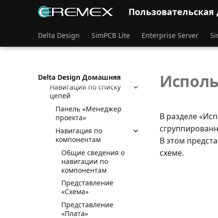
Пользовательская
Синхронизация схемы и
платы
Навигация по
Delta Design
SimPCB Lite
Enterprise Server
Si
компонентам и цепям
платы
Общие сведения о
навигации на плате
Испол
Delta Design Домашняя
Навигация по списку
цепей
Панель «Менеджер
В разделе «Ис
проекта»
сгруппированн
Навигация по
компонентам
В этом предст
схеме.
Общие сведения о
навигации по
компонентам
Представление
«Схема»
Представление
«Плата»