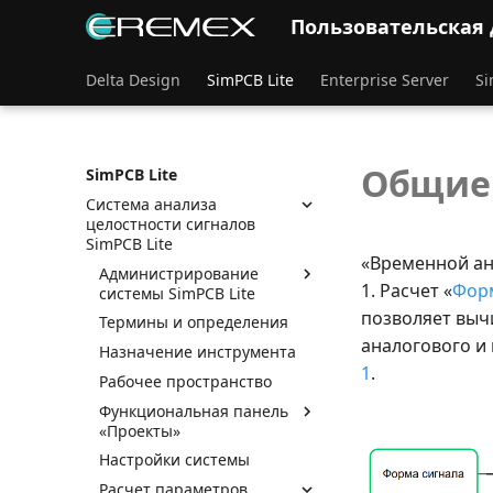
Пользовательская
Delta Design
SimPCB Lite
Enterprise Server
Si
Общие
SimPCB Lite
Система анализа
целостности сигналов
SimPCB Lite
«Временной ан
Администрирование
1. Расчет «
Форм
системы SimPCB Lite
позволяет выч
Термины и определения
аналогового и
Назначение инструмента
1
.
Рабочее пространство
Функциональная панель
«Проекты»
Настройки системы
Расчет параметров