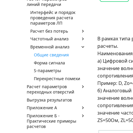
линий передачи
Интерфейс и порядок
проведения расчета
параметров ЛП
Расчет без потерь
В рамках типа
Частотный анализ
расчеты.
Временной анализ
Наименования
Общие сведения
а) Цифровой си
Форма сигнала
значение волн
S-параметры
сопротивления 
Перекрестные помехи
Пример: D, Zo=
Расчет параметров
б) Аналоговый 
переходных отверстий
значение волн
Выгрузка результатов
сопротивления 
Приложение А
значение часто
Приложение Б -
ZS=50Ом, ZL=5
Практические примеры
расчетов