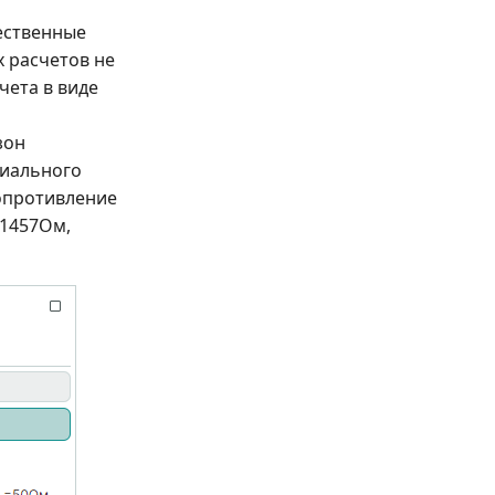
ественные
х расчетов не
чета в виде
зон
циального
сопротивление
,1457Ом,