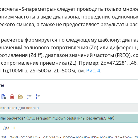
 расчета «S-параметры» следует проводить только множ
занием частоты в виде диапазона, проведение одиночны
ского смысла, а также не предоставляет результаты рас
расчетов формируется по следующему шаблону: диапа
значений волнового сопротивления (Zo) или дифферен
отивления (Zdiff), диапазон значений частоты (FREQ), 
, сопротивление приемника (ZL). Пример: Zo=47,2281...46
ГГц;100МГц, ZS=50Ом, ZL=50Ом, см.
Рис. 4
.