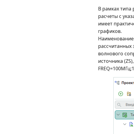
В рамках типа
расчеты с ука
имеет практиче
графиков.
Наименование 
рассчитанных 
волнового сопр
источника (ZS)
FREQ=100МГц;1