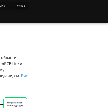
иск
 области:
imPCB Lite и
рму
едачи, см.
Рис.