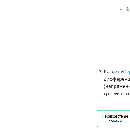
Расчет «
Пе
дифференци
(напряжени
графическо