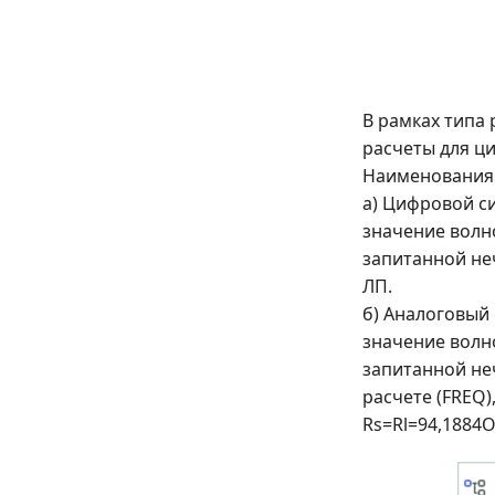
В рамках типа
расчеты для ц
Наименования
а) Цифровой си
значение волн
запитанной неч
ЛП.
б) Аналоговый 
значение волн
запитанной не
расчете (FREQ)
Rs=Rl=94,1884О