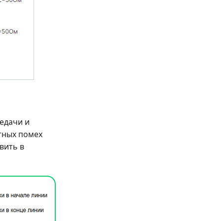
едачи и
тных помех
вить в