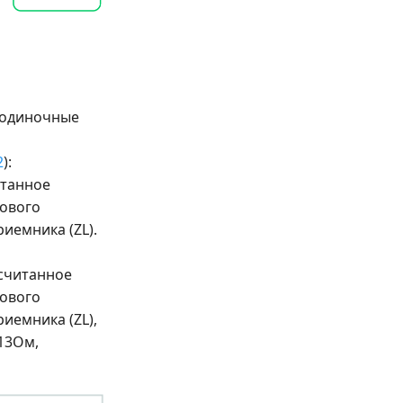
о одиночные
2
):
итанное
нового
риемника (ZL).
ссчитанное
нового
риемника (ZL),
613Ом,