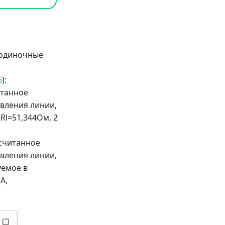
 одиночные
6
):
итанное
вления линии,
Rl=51,344Ом, 2
ссчитанное
вления линии,
уемое в
A,