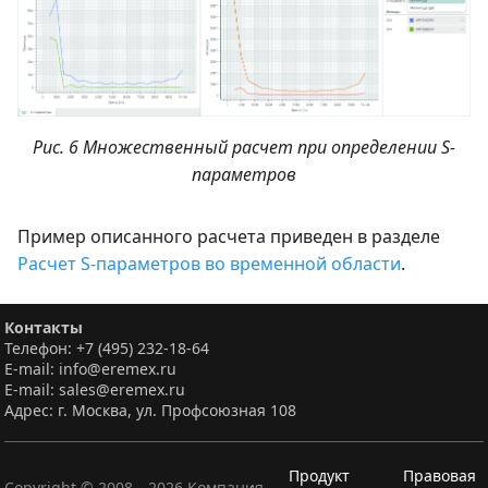
Рис. 6 Множественный расчет при определении S-
параметров
Пример описанного расчета приведен в разделе
Расчет S-параметров во временной области
.
Контакты
Телефон: +7 (495) 232-18-64
E-mail: info@eremex.ru
E-mail: sales@eremex.ru
Адрес: г. Москва, ул. Профсоюзная 108
Продукт
Правовая
Copyright © 2008—
2026
Компания