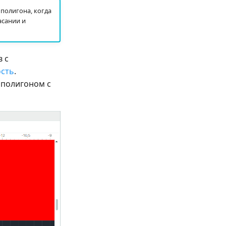
полигона, когда
асании и
 с
сть
.
 полигоном c