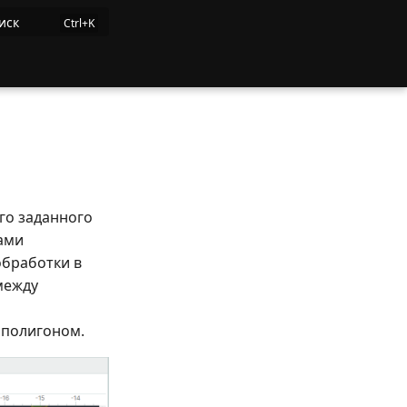
иск
го заданного
ами
обработки в
между
 полигоном.