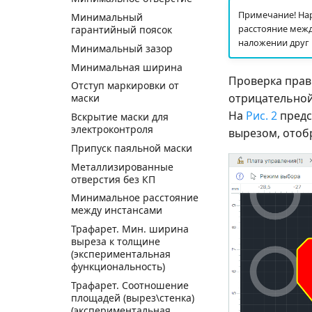
Примечание! Нар
Минимальный
расстояние между
гарантийный поясок
наложении друг 
Минимальный зазор
Минимальная ширина
Проверка прав
Отступ маркировки от
отрицательной
маски
На
Рис. 2
предс
Вскрытие маски для
электроконтроля
вырезом, отоб
Припуск паяльной маски
Металлизированные
отверстия без КП
Минимальное расстояние
между инстансами
Трафарет. Мин. ширина
выреза к толщине
(экспериментальная
функциональность)
Трафарет. Соотношение
площадей (вырез\стенка)
(экспериментальная