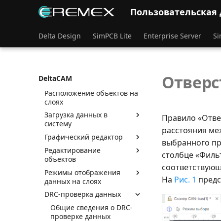
Графический интерфейс
Пользовательская
Панель управления
Создание новых
Delta Design
SimPCB Lite
Enterprise Server
Si
проектов
Создание объектов в
проекте
Отверс
DeltaCAM
Работа со слоями
Расположение объектов на
слоях
Загрузка данных в
Правило «Отве
систему
расстояния ме
Графический редактор
выбранного пр
Редактирование
столбце «Филь
объектов
соответствующ
Режимы отображения
На
Рис. 1
предс
данных на слоях
DRC-проверка данных
Общие сведения о DRC-
проверке данных