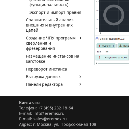
функциональность)
Экспорт и импорт правил
Сравнительный анализ
внешних и внутренних
цепей
Создание ЧПУ программ
сверления и
фрезерования
Размещение инстансов на
заготовке
Переворот инстанса
Выгрузка данных
Панели редактора
Контакты
Телефон: +7 (495) 232-18-64
E-mail: info@eremex.ru
E-mail: sales@eremex.ru
Адрес: г. Москва, ул. Профсоюзная 108