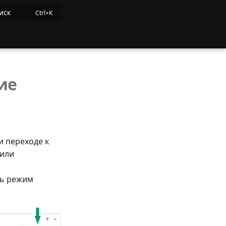
иск
ие
и переходе к
 или
ть режим