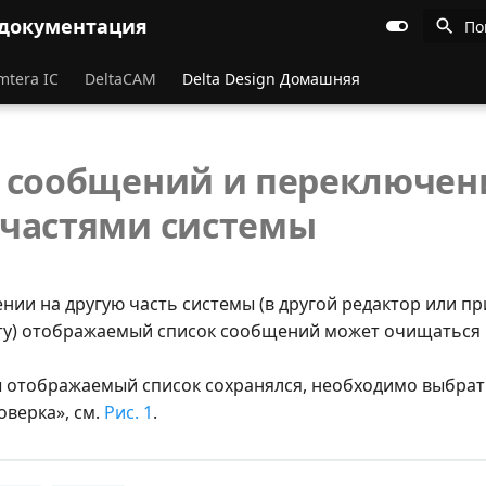
 документация
По
mtera IC
DeltaCAM
Delta Design Домашняя
 сообщений и переключен
частями системы
ии на другую часть системы (в другой редактор или пр
ту) отображаемый список сообщений может очищаться
ы отображаемый список сохранялся, необходимо выбра
оверка», см.
Рис. 1
.