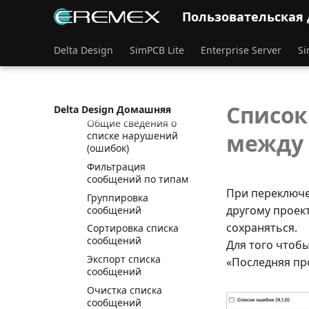
проверке правил
Пользовательская
Отложенная проверка
Общие сведения
Delta Design
SimPCB Lite
Enterprise Server
Si
Запуск DRC-проверки
Список
обнаруженных
нарушений
Список
Delta Design Домашняя
Общие сведения о
между 
списке нарушений
(ошибок)
Фильтрация
сообщений по типам
При переключен
Группировка
другому проек
сообщений
сохраняться.
Сортировка списка
сообщений
Для того чтоб
Экспорт списка
«Последняя пр
сообщений
Очистка списка
сообщений