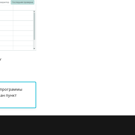
у
ь программы
ан пункт