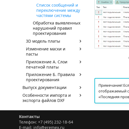
Список сообщений и
переключение между
частями системы
Обработка выявленных
нарушений правил
проектирования
3D модель платы
Изменение маски и
пасты
Приложение А. Слои
печатной платы
Приложение Б. Правила
проектирования
Примечание! Есл
Выпуск документации
отображаемый сп
Особенности импорта и
«Последняя пров
экспорта файлов DXF
Импорт данных Altium
Designer
Контакты
Импорт данных P-CAD
Телефон: +7 (495) 232-18-64
E-mail: info@eremex.ru