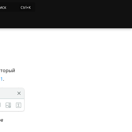
иск
оторый
 1
.
ов