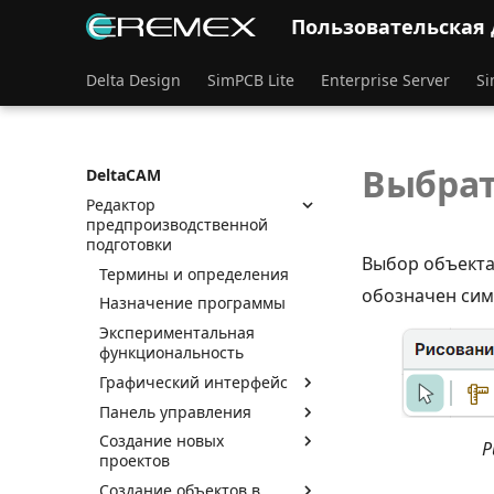
Пользовательская
Delta Design
SimPCB Lite
Enterprise Server
Si
Выбра
DeltaCAM
Редактор
предпроизводственной
подготовки
Выбор объекта
Термины и определения
обозначен си
Назначение программы
Экспериментальная
функциональность
Графический интерфейс
Панель управления
Создание новых
Р
проектов
Создание объектов в