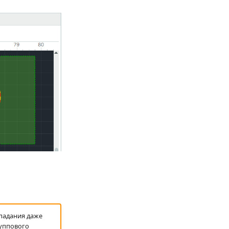
падания даже
руппового