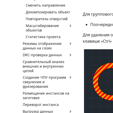
Сменить направление
Декомпозировать объект
Для групповог
Повторитель отверстий
Поочередно
Масштабирование
объектов
Для удаления о
Статистика проекта
клавише «Ctrl»
Режимы отображения
данных на слоях
DRC-проверка данных
Сравнительный анализ
внешних и внутренних
цепей
Создание ЧПУ программ
сверления и
фрезерования
Размещение инстансов на
заготовке
Переворот инстанса
Выгрузка данных