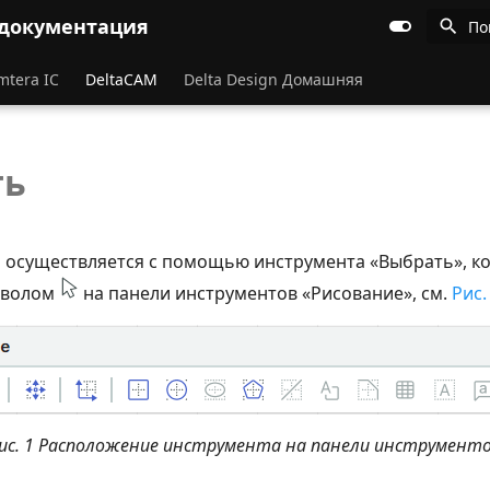
 документация
По
mtera IC
DeltaCAM
Delta Design Домашняя
ть
 осуществляется с помощью инструмента «Выбрать», к
мволом
на панели инструментов «Рисование», см.
Рис.
ис. 1 Расположение инструмента на панели инструмент