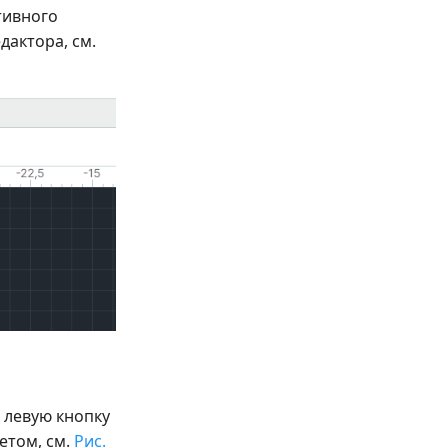
тивного
дактора, см.
 левую кнопку
етом, см.
Рис.