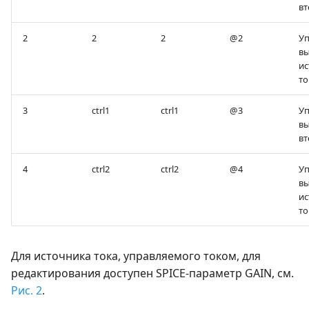
вт
2
2
2
@2
У
в
ис
то
3
ctrl1
ctrl1
@3
У
в
вт
4
ctrl2
ctrl2
@4
У
в
ис
то
Для источника тока, управляемого током, для
редактирования доступен SPICE-параметр GAIN, см.
Рис. 2
.