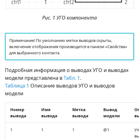
Рис. 1 УГО компонента
Примечание! По умолчанию метки выводов скрыты,
включение отображения производится в панели «Свойства»
для выбранного контакта.
Подробная информация о выводах УГО и выводах
модели представлена в
Табл. 1
.
Таблица 1
Описание выводов УГО и выводов
модели
Номер
Имя
Метка
Вывод
О
вывода
вывода
вывода
модели
в
1
1
1
@1
У
в