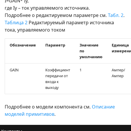
I=GAIN* Iy,
где Iy – ток управляемого источника.
Подробнее о редактируемом параметре см.
Табл. 2
.
Таблица 2
Редактируемый параметр источника
тока, управляемого током
Обозначение
Параметр
Значение
Единица
по
измерен
умолчанию
GAIN
Коэффициент
1
Ампер/
передачи от
Ампер
входа к
выходу
Подробнее о модели компонента см.
Описание
моделей примитивов
.