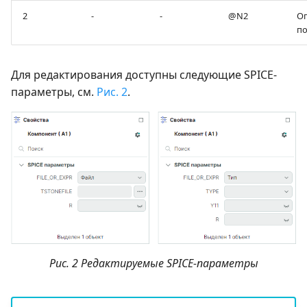
2
-
-
@N2
О
по
Для редактирования доступны следующие SPICE-
параметры, см.
Рис. 2
.
Рис. 2 Редактируемые SPICE-параметры