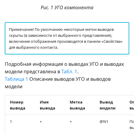
Рис. 1 УГО компонента
Примечание! По умолчанию некоторые метки выводов
скрыты (в зависимости от выбранного представления),
включение отображения производится в панели «Свойства»
для выбранного контакта.
Подробная информация о выводах УГО и выводах
модели представлена в
Табл. 1
.
Таблица 1
Описание выводов УГО и выводов
модели
Номер
Имя
Метка
Вывод
О
вывода
вывода
вывода
модели
в
1
+
+
@N1
П
вы