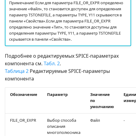
Примечание! Если для параметра FILE_OR_EXPR определено
значение «Файл», то становится доступен для определения
параметр TSTONEFILE, а параметры TYPE, Y11 скрываются в
панели «Свойства».Если для параметра FILE_OR_EXPR
определено значение «Тип», то становятся доступны для
определения параметры TYPE, Y11, а параметр TSTONEFILE
скрывается в панели «Свойства».
Подробнее о редактируемых SPICE-параметрах
компонента см.
Табл. 2
.
Таблица 2
Редактируемые SPICE-параметры
компонента
Обозначение
Параметр
Значение
Един
по
изме
умолчанию
FILE_OR_EXPR
Выбор способа
Файл
-
описания
многополюсника