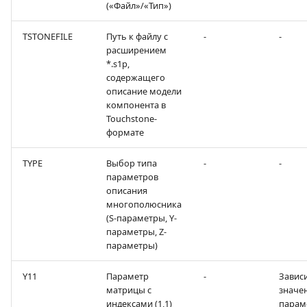
(«Файл»/«Тип»)
TSTONEFILE
Путь к файлу с
-
-
расширением
*.s1p,
содержащего
описание модели
компонента в
Touchstone-
формате
TYPE
Выбор типа
-
-
параметров
описания
многополюсника
(S-параметры, Y-
параметры, Z-
параметры)
Y11
Параметр
-
Зависи
матрицы с
значе
индексами (1,1)
парам