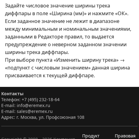
Задайте числовое значение ширины трека
диффпары в поле «Ширина (мм)» и нажмите «ОК».
Если заданное значение не лежит в диапазоне
между минимальным и номинальным значениями,
заданными в Редакторе правил, то выдается
предупреждение о неверном заданном значении
ширины трека диффпары.
При выборе пункта «Изменить ширину трека» →
«подпункт с числовым значением» данная ширина
присваивается к текущей диффпаре.
Контакты
Телефон: +7 (495) 232-18-64
E-mail: info@eremex.ru
E-mail: sales@eremex.ru
Адрес: г. Москва, ул. Профсоюзная 108
Продукт
Правовая