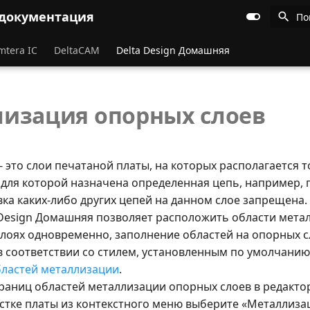
 документация
По
mtera IC
DeltaCAM
Delta Design Домашняя
изация опорных слоев
- это слои печатаной платы, на которых располагается 
 для которой назначена определенная цепь, например, 
ка каких-либо других цепей на данном слое запрещена.
 Design Домашняя позволяет расположить области мета
слоях одновременно, заполнение областей на опорных с
в соответствии со стилем, установленным по умолчанию
ластей металлизации
.
границ областей металлизации опорных слоев в редактор
стке платы из контекстного меню выберите «Металлиз