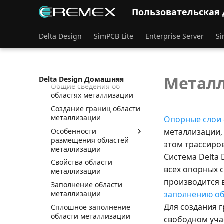
Трассировка платы в
Пользовательская
режиме «RightPCB»
Трассировка платы в
Delta Design
SimPCB Lite
Enterprise Server
Si
режиме «TopoR»
Копирование объектов
Металлизированные
области платы
Металл
Delta Design Домашняя
Общие сведения об
областях металлизации
Создание границ области
металлизации
Опорные слои
Особенности
металлизации,
размещения областей
этом трассиров
металлизации
Система Delta
Свойства области
всех опорных 
металлизации
производится 
Заполнение области
металлизации
заполнению об
Для создания 
Сплошное заполнение
области металлизации
свободном уча