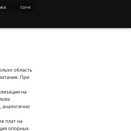
иск
только область
питание. При
ллизации на
лоях
, аналогично
е плат на
ация опорных