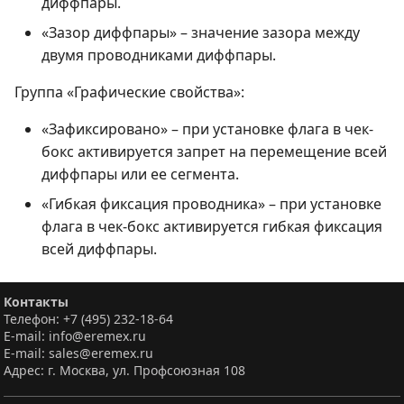
диффпары.
«Зазор диффпары» – значение зазора между
двумя проводниками диффпары.
Группа «Графические свойства»:
«Зафиксировано» – при установке флага в чек-
бокс активируется запрет на перемещение всей
диффпары или ее сегмента.
«Гибкая фиксация проводника» – при установке
флага в чек-бокс активируется гибкая фиксация
всей диффпары.
Контакты
Телефон: +7 (495) 232-18-64
E-mail: info@eremex.ru
E-mail: sales@eremex.ru
Адрес: г. Москва, ул. Профсоюзная 108