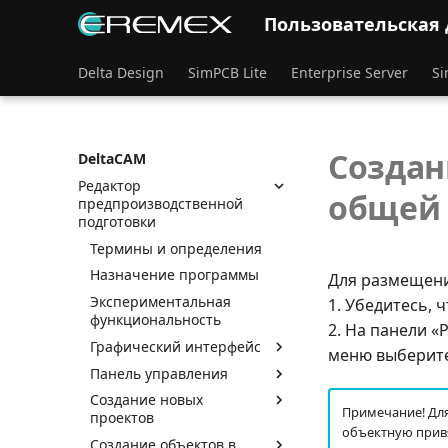
Пользовательская
Delta Design
SimPCB Lite
Enterprise Server
Si
Создан
DeltaCAM
Редактор
общей
предпроизводственной
подготовки
Термины и определения
Назначение программы
Для размещени
Экспериментальная
1. Убедитесь, 
функциональность
2. На панели 
Графический интерфейс
меню выберите
Панель управления
Создание новых
Примечание! Для
проектов
объектную привя
Создание объектов в