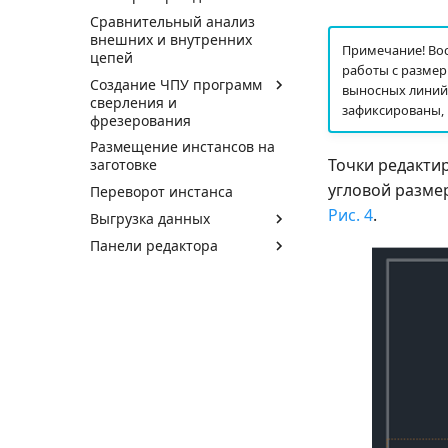
Сравнительный анализ
внешних и внутренних
Примечание! Вос
цепей
работы с размер
Создание ЧПУ программ
выносных линий 
сверления и
зафиксированы, 
фрезерования
Размещение инстансов на
Точки редакти
заготовке
угловой размер
Переворот инстанса
Рис. 4
.
Выгрузка данных
Панели редактора