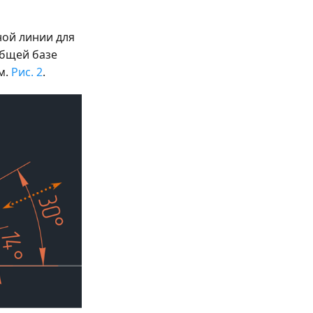
ной линии для
общей базе
м.
Рис. 2
.