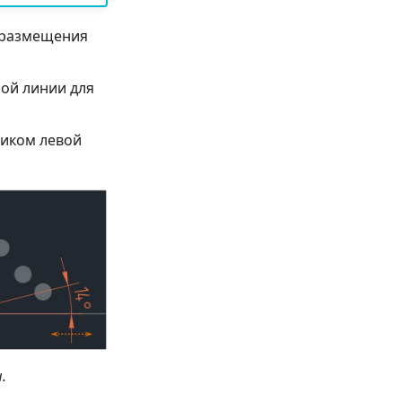
у размещения
ой линии для
ликом левой
.