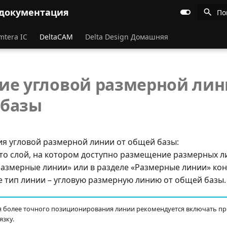
 документация
По
mtera IC
DeltaCAM
Delta Design Домашняя
ие угловой размерной лин
 базы
я угловой размерной линии от общей базы:
что слой, на котором доступно размещение размерных ли
«Размерные линии» или в разделе «Размерные линии» ко
 тип линии – угловую размерную линию от общей базы.
 более точного позиционирования линии рекомендуется включать при
зку.