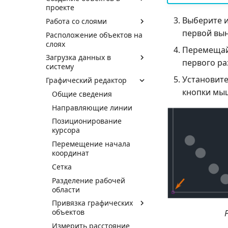
проекте
Выберите и
Работа со слоями
первой вын
Расположение объектов на
слоях
Перемещайт
Загрузка данных в
первого ра
систему
Установите
Графический редактор
кнопки мыш
Общие сведения
Направляющие линии
Позиционирование
курсора
Перемещение начала
координат
Сетка
Разделение рабочей
области
Привязка графических
объектов
Измерить расстояние