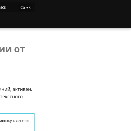
иск
ии от
ний, активен.
нтекстного
вязку к сетке и