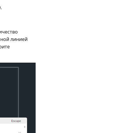
.
ичество
рной линией
рите