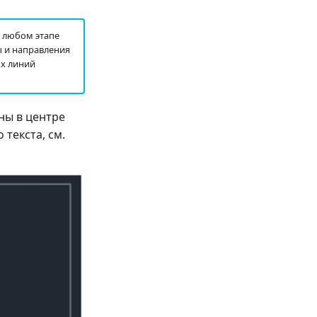
 любом этапе
ы и направления
ых линий
ны в центре
текста, см.