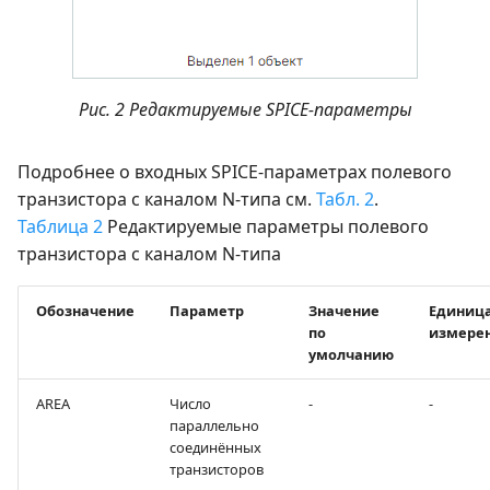
Рис. 2 Редактируемые SPICE-параметры
Подробнее о входных SPICE-параметрах полевого
транзистора с каналом N-типа см.
Табл. 2
.
Таблица 2
Редактируемые параметры полевого
транзистора с каналом N-типа
Обозначение
Параметр
Значение
Единиц
по
измере
умолчанию
AREA
Число
-
-
параллельно
соединённых
транзисторов