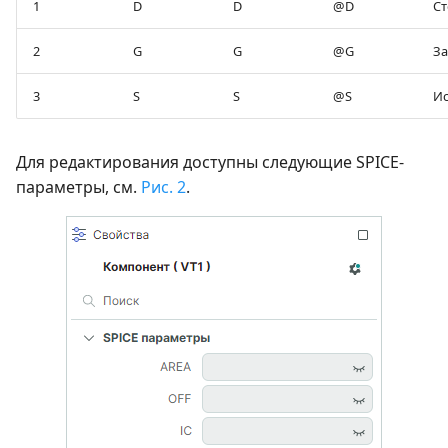
1
D
D
@D
Ст
2
G
G
@G
За
3
S
S
@S
Ис
Для редактирования доступны следующие SPICE-
параметры, см.
Рис. 2
.