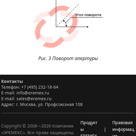
Рис. 3 Поворот апертуры
Контакты
Телефон: +7 (495) 232-18-64
E-mail: info@eremex.ru
E-mail: sales@eremex.ru
Адрес: г. Москва, ул. Профсоюзная 108
Продукт
Правовая
Copyright © 2008—
2026
Компания
ы
|
информац
«ЭРЕМЕКС». Все права защищены.
EREMEX
ия