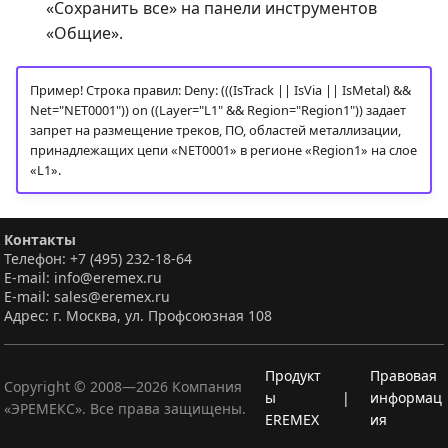
«Сохранить все» на панели инструментов
«Общие».
Пример! Строка правил: Deny: (((IsTrack || IsVia || IsMetal) &&
Net="NET0001")) on ((Layer="L1" && Region="Region1")) задает
запрет на размещение треков, ПО, областей металлизации,
принадлежащих цепи «NET0001» в регионе «Region1» на слое
«L1».
Контакты
Телефон: +7 (495) 232-18-64
E-mail: info@eremex.ru
E-mail: sales@eremex.ru
Адрес: г. Москва, ул. Профсоюзная 108
Продукт
Правовая
Copyright © 2008—
2026
Компания
ы
|
информац
«ЭРЕМЕКС». Все права защищены.
EREMEX
ия